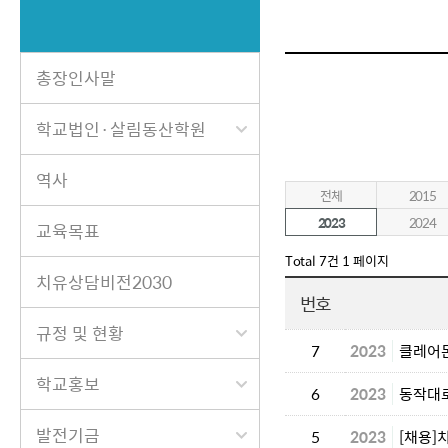
총장인사말
학교법인·살림동산학원
역사
전체
2015
2023
2024
교육목표
Total 7건
1 페이지
치유상담비전2030
번호
규정 및 현황
7
2023
클레어
학교홍보
6
2023
동작대로
발전기금
5
2023
[채용]