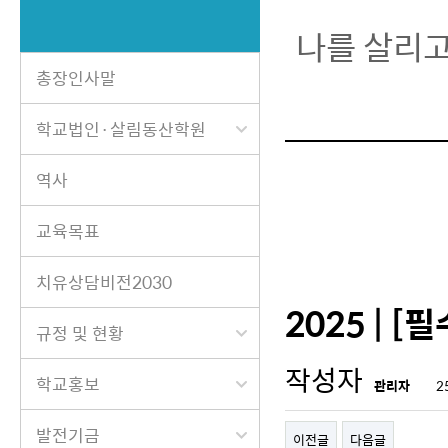
나를 살리고
총장인사말
학교법인·살림동산학원
역사
교육목표
치유상담비전2030
2025 | 
규정 및 현황
작성자
학교홍보
관리자
2
발전기금
이전글
다음글