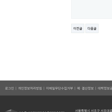
이전글
다음글
로그인
|
개인정보처리방침
|
이메일무단수집거부
|
예·결산정보
|
대학정보
서울특별시 서초구 서초대로 121