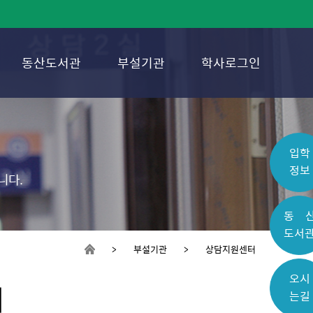
동산도서관
부설기관
학사로그인
입학
정보
니다.
동 
도서
> 부설기관 > 상담지원센터
오시
터
는길