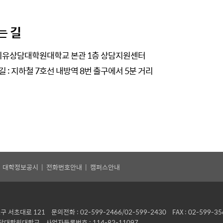
는 길
 치유상담대학원대학교 본관 1층 상담지원센터
길 : 지하철 7호선 내방역 8번 출구에서 5분 거리
|
대학정보공시
|
전화번호안내
|
캠퍼스안내
서초대로 121 문의전화 : 02-599-2466/02-599-2430 FAX : 02-599-35
담대학원대학교 사업자등록번호 : 114-82-11097