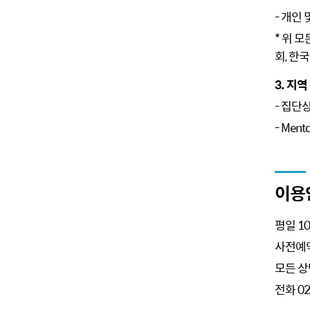
- 개인
* 위 
회, 한
3. 지
- 집단
- Men
이용
평일 10
사전예약
모든 상
전화 02-